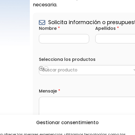
necesaria.
Solicita información o presupues
Nombre
*
Apellidos
*
e
l
Selecciona los productos
e
c
Buscar producto
t
r
ó
n
Mensaje
*
i
c
o
N
o
m
b
Gestionar consentimiento
r
L
He leído y acepto la
Política de privacida
e
O
a ofrecer las mejores experiencias, utilizamos tecnologías como las