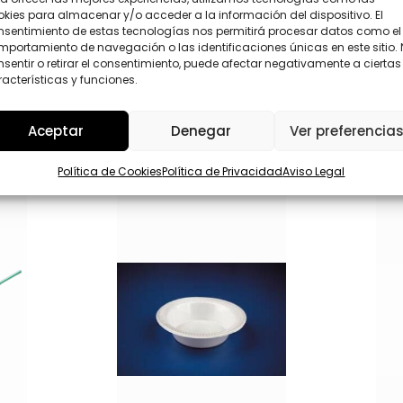
M
P
kies para almacenar y/o acceder a la información del dispositivo. El
e
D
nsentimiento de estas tecnologías nos permitirá procesar datos como el
n
*
portamiento de navegación o las identificaciones únicas en este sitio.
s
Enviar
sentir o retirar el consentimiento, puede afectar negativamente a ciertas
a
acterísticas y funciones.
j
e
Aceptar
Denegar
Ver preferencia
Política de Cookies
Política de Privacidad
Aviso Legal