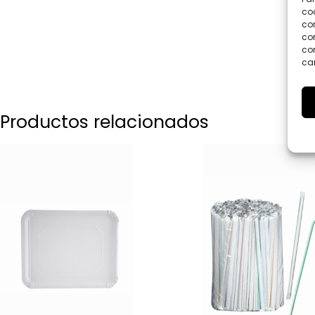
coo
co
com
con
car
Productos relacionados