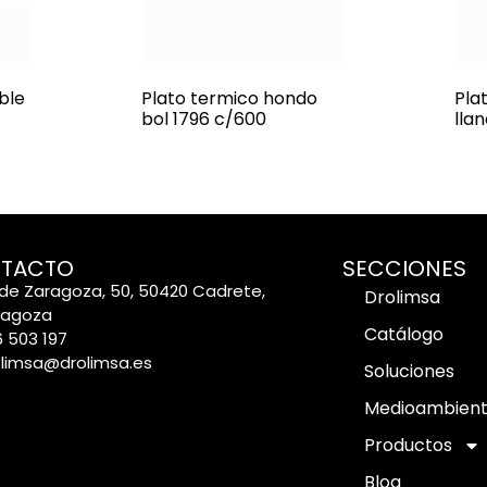
ble
Plato termico hondo
Pla
bol 1796 c/600
lla
TACTO
SECCIONES
de Zaragoza, 50, 50420 Cadrete,
Drolimsa
ragoza
Catálogo
 503 197
olimsa@drolimsa.es
Soluciones
Medioambien
Productos
Blog