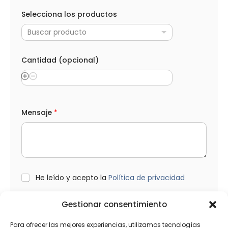
l
Selecciona los productos
e
c
Buscar producto
t
r
ó
n
Cantidad (opcional)
i
c
o
*
*
Mensaje
*
L
He leído y acepto la
Política de privacidad
O
P
D
Gestionar consentimiento
*
Enviar
Para ofrecer las mejores experiencias, utilizamos tecnologías