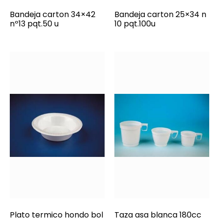
Bandeja carton 34×42
Bandeja carton 25×34 n
nº13 pqt.50 u
10 pqt.100u
Plato termico hondo bol
Taza asa blanca 180cc