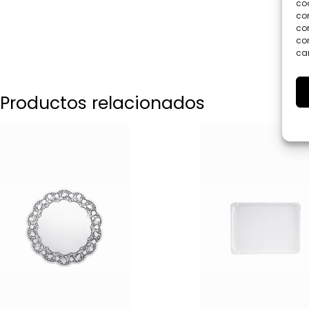
coo
co
com
con
car
Productos relacionados