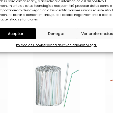
o
kies para almacenar y/o acceder a la información del dispositivo. El
D
s
nsentimiento de estas tecnologías nos permitirá procesar datos como el
*
Enviar
C
portamiento de navegación o las identificaciones únicas en este sitio.
a
sentir o retirar el consentimiento, puede afectar negativamente a ciertas
n
acterísticas y funciones.
t
i
d
Aceptar
Denegar
Ver preferencia
a
d
Política de Cookies
Política de Privacidad
Aviso Legal