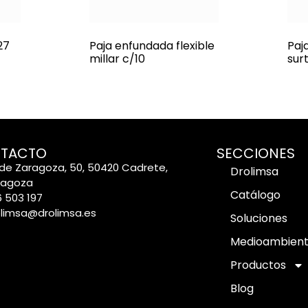
27
Paja enfundada flexible
Paj
millar c/10
sur
TACTO
SECCIONES
de Zaragoza, 50, 50420 Cadrete,
Drolimsa
ragoza
Catálogo
 503 197
olimsa@drolimsa.es
Soluciones
Medioambien
Productos
Blog