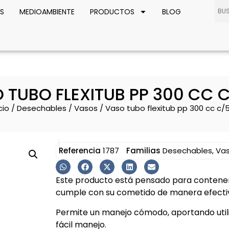
S
MEDIOAMBIENTE
PRODUCTOS
BLOG
 TUBO FLEXITUB PP 300 CC 
cio
/
Desechables
/
Vasos
/ Vaso tubo flexitub pp 300 cc c/
Referencia
1787
Familias
Desechables
,
Va
Este producto está pensado para contener 
cumple con su cometido de manera efectiv
Permite un manejo cómodo, aportando utilid
fácil manejo.