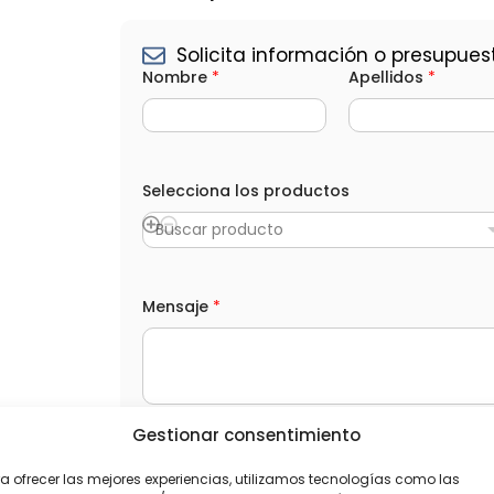
Solicita información o presupues
Nombre
*
Apellidos
*
Selecciona los productos
Buscar producto
*
Mensaje
*
l
o
s
p
r
o
d
Gestionar consentimiento
u
L
He leído y acepto la
Política de privacida
c
O
t
a ofrecer las mejores experiencias, utilizamos tecnologías como las
P