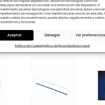
a ofrecer las mejores experiencias, utilizamos tecnologías como las
D
kies para almacenar y/o acceder a la información del dispositivo. El
*
Enviar
nsentimiento de estas tecnologías nos permitirá procesar datos como el
portamiento de navegación o las identificaciones únicas en este sitio.
sentir o retirar el consentimiento, puede afectar negativamente a ciertas
acterísticas y funciones.
Aceptar
Denegar
Ver preferencia
Política de Cookies
Política de Privacidad
Aviso Legal