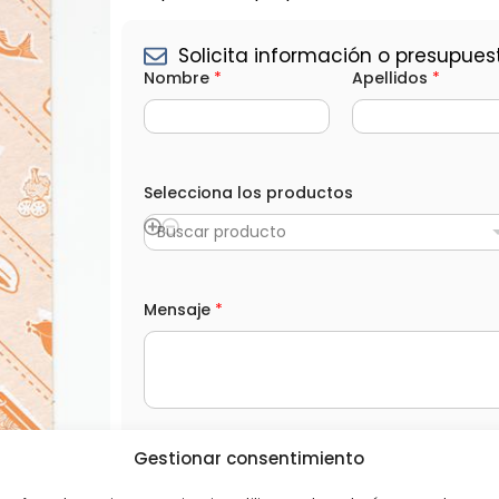
Solicita información o presupues
e
Nombre
*
Apellidos
*
l
e
c
t
r
ó
Selecciona los productos
n
i
c
Buscar producto
o
*
*
L
Mensaje
*
O
P
D
L
He leído y acepto la
Política de privacida
Gestionar consentimiento
O
P