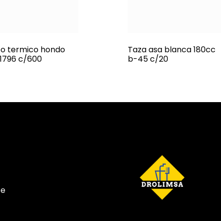
to termico hondo
Taza asa blanca 180cc
 1796 c/600
b-45 c/20
te