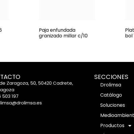
6
Paja enfundada
Pla
granizado millar c/10
bol
TACTO
SECCIONES
de Zaragoza, 50, 50420 Cadrete,
Drolimsa
ragoza
Catálogo
 503 197
olimsa@drolimsa.es
Soluciones
Medioambien
Productos