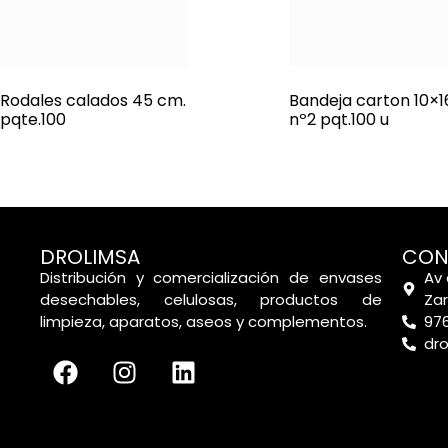
Rodales calados 45 cm.
Bandeja carton 10×1
pqte.100
nº2 pqt.100 u
DROLIMSA
CON
Distribución y comercialización de envases
Av 
desechables, celulosas, productos de
Za
limpieza, aparatos, aseos y complementos.
976
dr