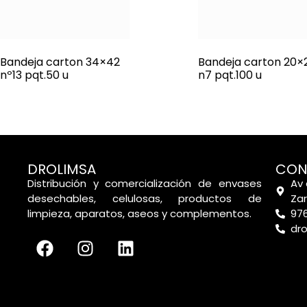
Bandeja carton 34×42
Bandeja carton 20×
nº13 pqt.50 u
n7 pqt.100 u
DROLIMSA
CON
Distribución y comercialización de envases
Av 
desechables, celulosas, productos de
Za
limpieza, aparatos, aseos y complementos.
976
dr