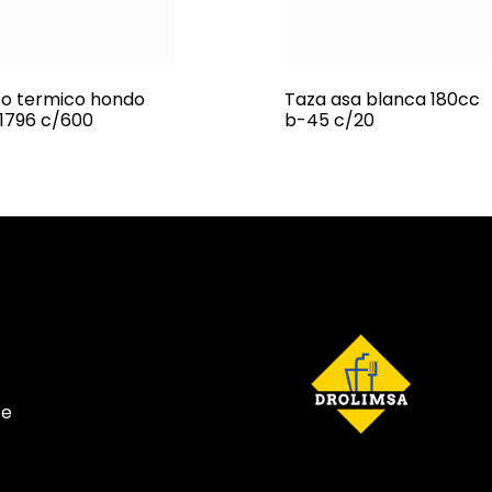
to termico hondo
Taza asa blanca 180cc
 1796 c/600
b-45 c/20
te