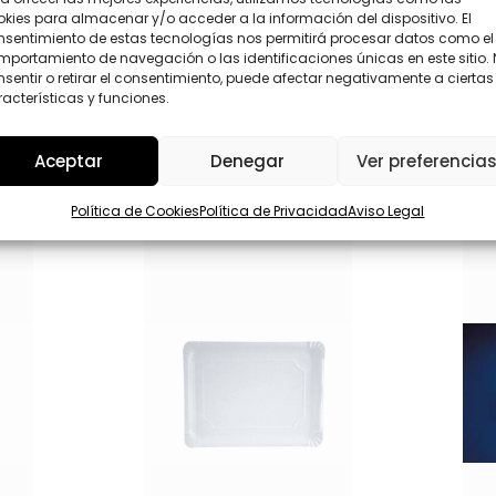
*
P
kies para almacenar y/o acceder a la información del dispositivo. El
N
D
nsentimiento de estas tecnologías nos permitirá procesar datos como el
o
*
portamiento de navegación o las identificaciones únicas en este sitio.
Enviar
m
sentir o retirar el consentimiento, puede afectar negativamente a ciertas
b
acterísticas y funciones.
r
e
Aceptar
Denegar
Ver preferencia
Política de Cookies
Política de Privacidad
Aviso Legal