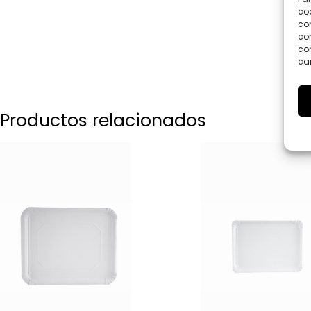
coo
co
com
con
car
Productos relacionados