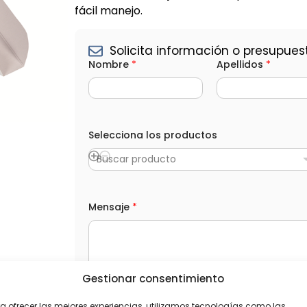
fácil manejo.
Solicita información o presupues
Nombre
*
Apellidos
*
Selecciona los productos
Buscar producto
(
Mensaje
*
o
p
c
i
o
n
Gestionar consentimiento
a
l
L
He leído y acepto la
Política de privacida
)
O
a ofrecer las mejores experiencias, utilizamos tecnologías como las