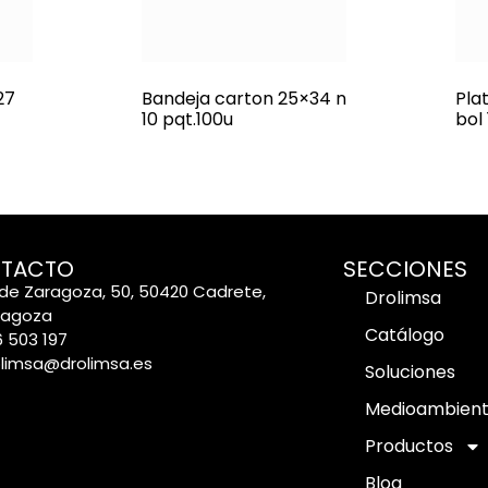
27
Bandeja carton 25×34 n
Pla
10 pqt.100u
bol
TACTO
SECCIONES
de Zaragoza, 50, 50420 Cadrete,
Drolimsa
ragoza
Catálogo
 503 197
olimsa@drolimsa.es
Soluciones
Medioambien
Productos
Blog