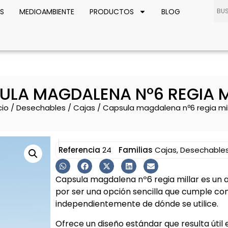
S
MEDIOAMBIENTE
PRODUCTOS
BLOG
ULA MAGDALENA Nº6 REGIA M
cio
/
Desechables
/
Cajas
/ Capsula magdalena nº6 regia mil
Referencia
24
Familias
Cajas
,
Desechable
Capsula magdalena nº6 regia millar es un a
por ser una opción sencilla que cumple co
independientemente de dónde se utilice.
Ofrece un diseño estándar que resulta útil e