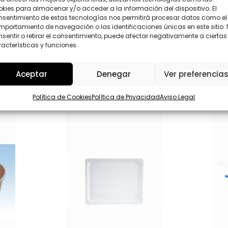
(
P
kies para almacenar y/o acceder a la información del dispositivo. El
o
D
nsentimiento de estas tecnologías nos permitirá procesar datos como el
p
*
portamiento de navegación o las identificaciones únicas en este sitio.
Enviar
c
sentir o retirar el consentimiento, puede afectar negativamente a ciertas
i
acterísticas y funciones.
o
n
a
Aceptar
Denegar
Ver preferencia
l
)
(
Política de Cookies
Política de Privacidad
Aviso Legal
o
p
c
i
o
n
a
l
)