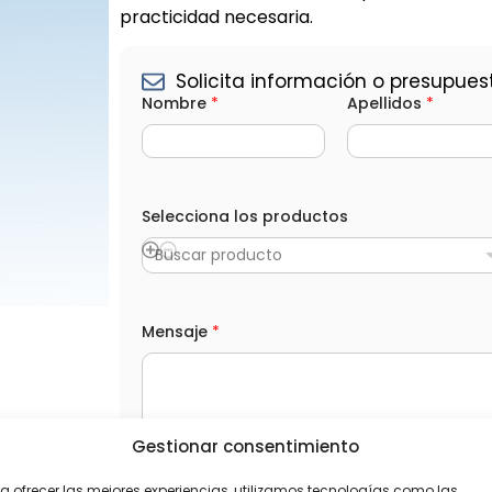
practicidad necesaria.
Solicita información o presupues
Nombre
*
Apellidos
*
Selecciona los productos
Buscar producto
*
Mensaje
*
A
p
e
l
l
i
Gestionar consentimiento
d
o
L
He leído y acepto la
Política de privacida
s
O
a ofrecer las mejores experiencias, utilizamos tecnologías como las