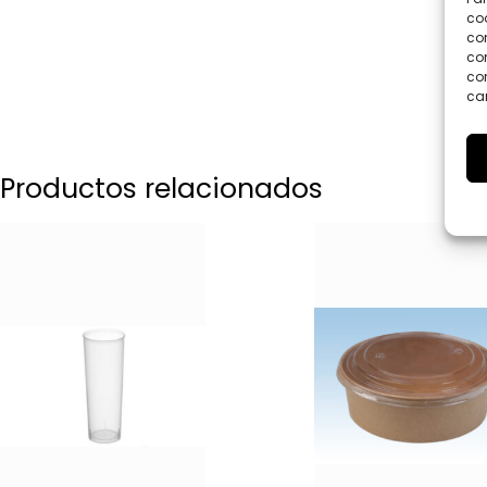
coo
co
com
con
car
Productos relacionados