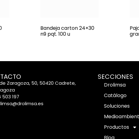
0
Bandeja carton 24×30
Paj
n9 pqt. 100 u
gra
TACTO
SECCIONES
de Zaragoza, 50, 50420 Cadrete,
Drolimsa
ragoza
Catálogo
 503 197
olimsa@drolimsa.es
Soluciones
Medioambien
Productos
Blog