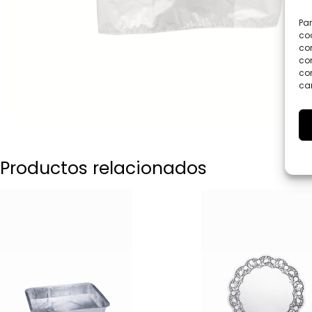
Par
coo
co
com
con
car
Productos relacionados