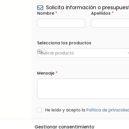
Solicita información o presupues
Nombre
*
Apellidos
*
C
o
Selecciona los productos
r
r
Buscar producto
e
o
N
o
Mensaje
*
m
b
r
e
D
i
s
e
L
He leído y acepto la
Política de privacida
ñ
O
o
P
D
Gestionar consentimiento