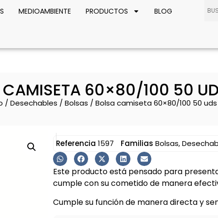
S
MEDIOAMBIENTE
PRODUCTOS
BLOG
 CAMISETA 60×80/100 50 UD
o
/
Desechables
/
Bolsas
/ Bolsa camiseta 60×80/100 50 uds
Referencia
1597
Familias
Bolsas
,
Desechab
Este producto está pensado para presentar
cumple con su cometido de manera efectiv
Cumple su función de manera directa y senci