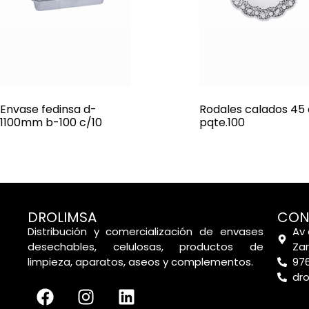
Envase fedinsa d-
Rodales calados 45
1100mm b-100 c/10
pqte.100
DROLIMSA
CON
Distribución y comercialización de envases
Av 
desechables, celulosas, productos de
Za
limpieza, aparatos, aseos y complementos.
976
dr