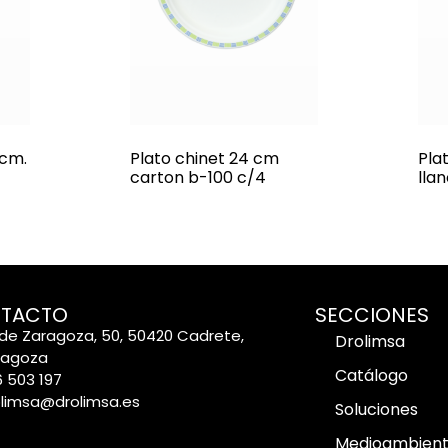
 cm.
Plato chinet 24 cm
Pla
carton b-100 c/4
lla
TACTO
SECCIONES
de Zaragoza, 50, 50420 Cadrete,
Drolimsa
ragoza
Catálogo
 503 197
olimsa@drolimsa.es
Soluciones
Medioambien