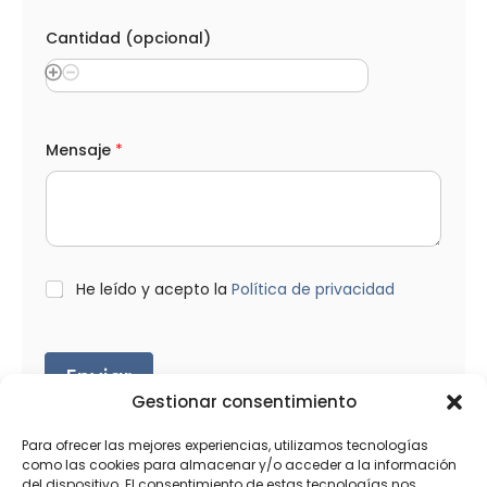
Cantidad (opcional)
p
Mensaje
*
r
o
d
u
c
t
o
s
L
He leído y acepto la
Política de privacidad
C
O
a
P
n
D
t
*
Enviar
i
d
Gestionar consentimiento
a
d
Para ofrecer las mejores experiencias, utilizamos tecnologías
S
como las cookies para almacenar y/o acceder a la información
e
l
del dispositivo. El consentimiento de estas tecnologías nos