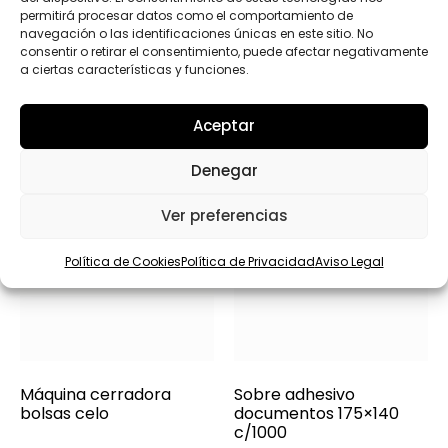
e
permitirá procesar datos como el comportamiento de
Productos relacionados
c
navegación o las identificaciones únicas en este sitio. No
c
consentir o retirar el consentimiento, puede afectar negativamente
i
a ciertas características y funciones.
o
n
a
Aceptar
*
Denegar
Ver preferencias
Política de Cookies
Política de Privacidad
Aviso Legal
Máquina cerradora
Sobre adhesivo
bolsas celo
documentos 175×140
c/1000