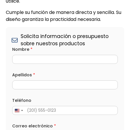
utilice.
Cumple su función de manera directa y sencilla. Su
diseño garantiza la practicidad necesaria.
Solicita información o presupuesto
sobre nuestros productos
C
Nombre
*
o
r
r
e
o
*
Apellidos
*
L
O
P
D
p
Teléfono
r
o
d
u
c
Correo electrónico
*
t