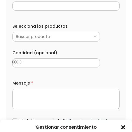
o
s
C
a
n
Selecciona los productos
t
i
Buscar producto
d
a
d
Cantidad (opcional)
Mensaje
*
L
He leído y acepto la
Política de privacidad
O
Gestionar consentimiento
P