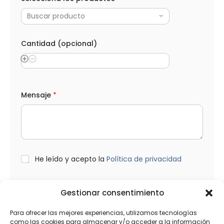
r
e
Buscar producto
o
Cantidad (opcional)
Mensaje
*
L
He leído y acepto la
Política de privacidad
O
P
D
*
Gestionar consentimiento
Enviar
Para ofrecer las mejores experiencias, utilizamos tecnologías
como las cookies para almacenar y/o acceder a la información