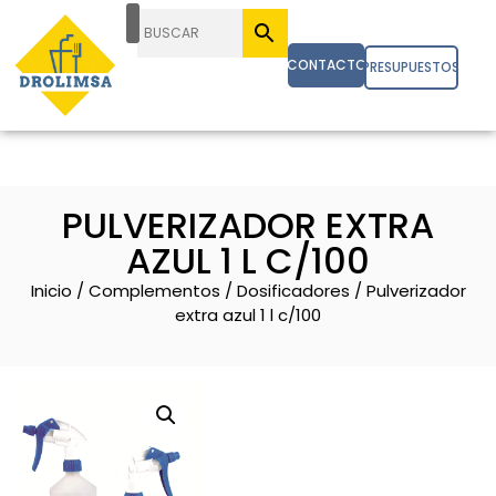
CONTACTO
PRESUPUESTOS
PULVERIZADOR EXTRA
AZUL 1 L C/100
Inicio
/
Complementos
/
Dosificadores
/ Pulverizador
extra azul 1 l c/100