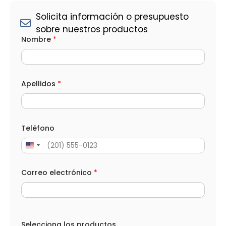
Solicita información o presupuesto
sobre nuestros productos
p
Nombre
*
r
o
d
u
c
t
Apellidos
*
o
s
e
l
e
Teléfono
c
t
r
ó
n
Correo electrónico
*
i
c
o
C
o
r
Selecciona los productos