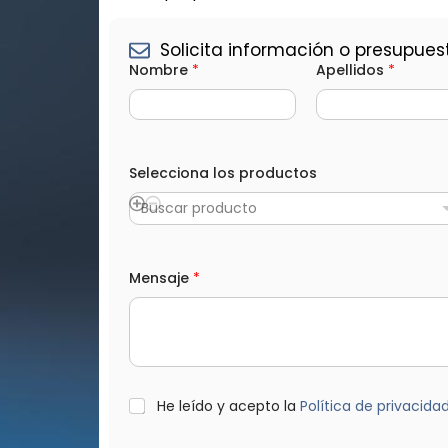
Solicita información o presupues
Nombre
*
Apellidos
*
Selecciona los productos
Buscar producto
*
Mensaje
*
T
e
l
é
f
o
n
o
L
He leído y acepto la
Política de privacida
C
O
o
P