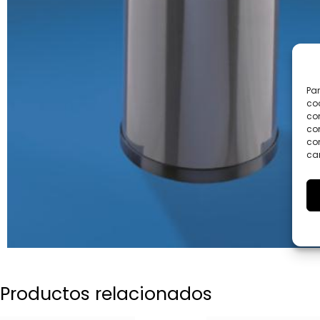
Par
coo
co
com
con
car
Productos relacionados