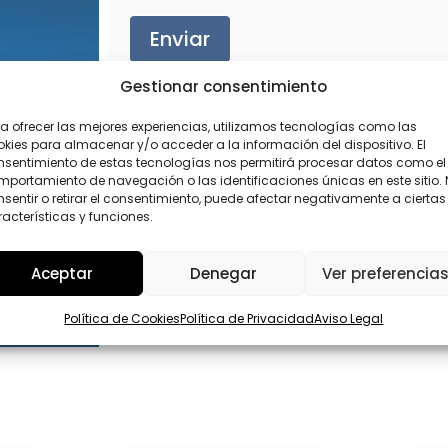
r
D
r
*
Enviar
e
o
*
Gestionar consentimiento
L
O
P
a ofrecer las mejores experiencias, utilizamos tecnologías como las
D
kies para almacenar y/o acceder a la información del dispositivo. El
S
nsentimiento de estas tecnologías nos permitirá procesar datos como el
e
portamiento de navegación o las identificaciones únicas en este sitio.
l
sentir o retirar el consentimiento, puede afectar negativamente a ciertas
e
acterísticas y funciones.
c
c
i
Aceptar
Denegar
Ver preferencia
o
n
a
Política de Cookies
Política de Privacidad
Aviso Legal