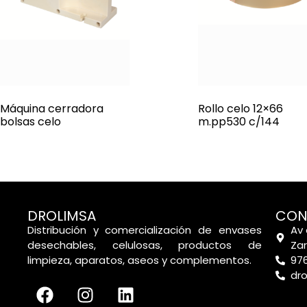
Máquina cerradora
Rollo celo 12×66
bolsas celo
m.pp530 c/144
DROLIMSA
CON
Distribución y comercialización de envases
Av 
desechables, celulosas, productos de
Za
limpieza, aparatos, aseos y complementos.
976
dr