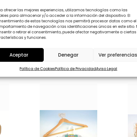
*
D
L
*
a ofrecer las mejores experiencias, utilizamos tecnologías como las
O
Enviar
kies para almacenar y/o acceder a la información del dispositivo. El
P
D
nsentimiento de estas tecnologías nos permitirá procesar datos como el
portamiento de navegación o las identificaciones únicas en este sitio.
sentir o retirar el consentimiento, puede afectar negativamente a ciertas
acterísticas y funciones.
Aceptar
Denegar
Ver preferencia
Política de Cookies
Política de Privacidad
Aviso Legal