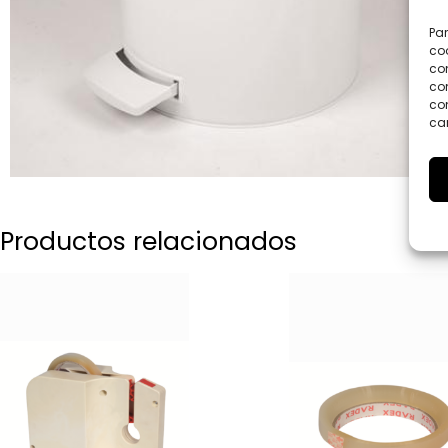
Par
coo
co
com
con
car
Productos relacionados