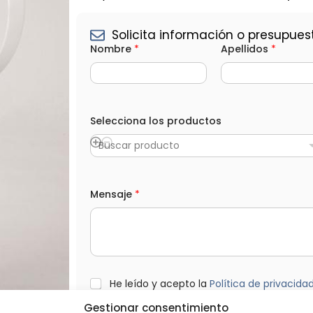
Solicita información o presupues
Nombre
*
Apellidos
*
p
r
Selecciona los productos
o
d
Buscar producto
u
c
t
o
Mensaje
*
s
C
a
n
t
i
d
a
L
He leído y acepto la
Política de privacida
d
O
*
P
Gestionar consentimiento