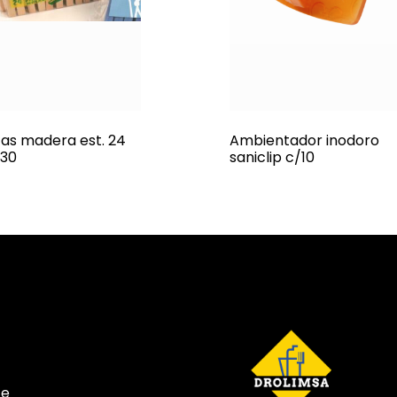
zas madera est. 24
Ambientador inodoro
/30
saniclip c/10
te