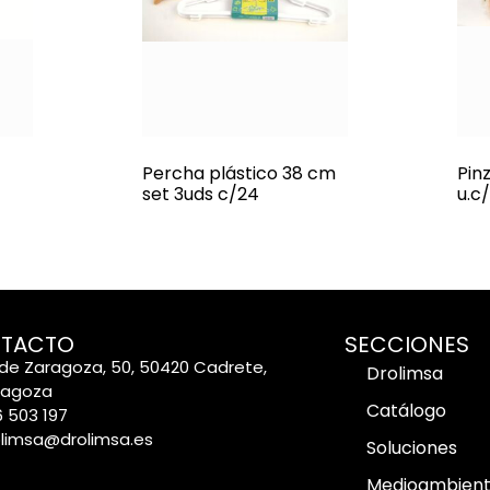
Percha plástico 38 cm
Pin
set 3uds c/24
u.c
TACTO
SECCIONES
de Zaragoza, 50, 50420 Cadrete,
Drolimsa
ragoza
Catálogo
 503 197
olimsa@drolimsa.es
Soluciones
Medioambien