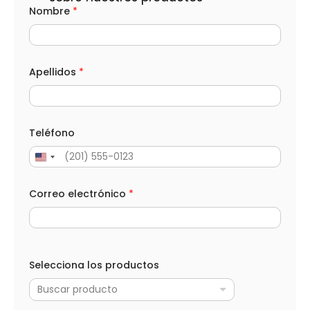
*
Nombre
*
C
o
r
r
e
o
Apellidos
*
S
e
l
e
c
Teléfono
c
i
o
n
a
Correo electrónico
*
Selecciona los productos
Buscar producto