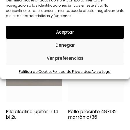
permitirá procesar datos como el comportamiento de
Productos relacionados
navegación o las identificaciones únicas en este sitio. No
consentir o retirar el consentimiento, puede afectar negativamente
a ciertas características y funciones.
Aceptar
Denegar
Ver preferencias
Política de Cookies
Política de Privacidad
Aviso Legal
Pila alcalina júpiter lr 14
Rollo precinto 48×132
bl 2u
marrón c/36