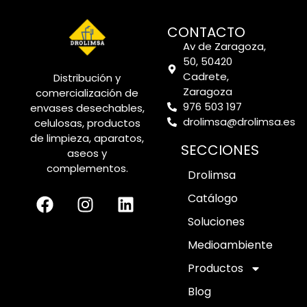
CONTACTO
Av de Zaragoza,
50, 50420
Cadrete,
Distribución y
Zaragoza
comercialización de
976 503 197
envases desechables,
drolimsa@drolimsa.es
celulosas, productos
de limpieza, aparatos,
SECCIONES
aseos y
complementos.
Drolimsa
Catálogo
Soluciones
Medioambiente
Productos
Blog