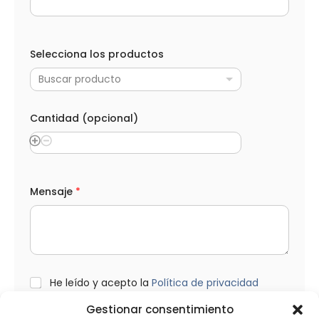
*
A
Selecciona los productos
p
e
Buscar producto
l
l
i
d
Cantidad (opcional)
o
s
*
Mensaje
*
L
He leído y acepto la
Política de privacidad
O
P
Gestionar consentimiento
D