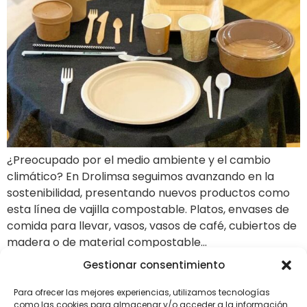
¿Preocupado por el medio ambiente y el cambio
climático? En Drolimsa seguimos avanzando en la
sostenibilidad, presentando nuevos productos como
esta línea de vajilla compostable. Platos, envases de
comida para llevar, vasos, vasos de café, cubiertos de
madera o de material compostable…
Gestionar consentimiento
Y tú, ¿Cómo vas a celebrar
la Nochevieja?
Para ofrecer las mejores experiencias, utilizamos tecnologías
como las cookies para almacenar y/o acceder a la información