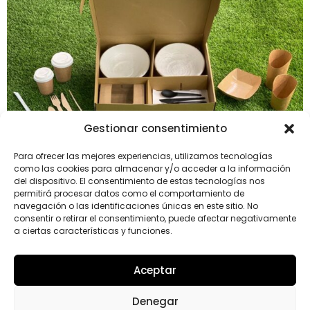
Gestionar consentimiento
Para ofrecer las mejores experiencias, utilizamos tecnologías
como las cookies para almacenar y/o acceder a la información
En estos tiempos la comida a domicilio se ha
del dispositivo. El consentimiento de estas tecnologías nos
convertido en la única salida factible para muchos
permitirá procesar datos como el comportamiento de
restaurantes a causa de las restricciones sanitarias. Y
navegación o las identificaciones únicas en este sitio. No
consentir o retirar el consentimiento, puede afectar negativamente
en medio de la competencia que hay en el sector, hay
a ciertas características y funciones.
que marcar la diferencia para destacarse del resto.
Porque además de servir una comida rica en un
Aceptar
tiempo récord, […]
Denegar