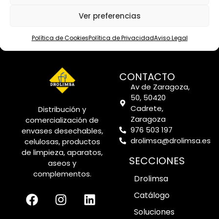
4.6
Proveedor mejor valorado
Ver preferencias
verificado por: Trustindex
Política de Cookies
Política de Privacidad
Aviso Legal
CONTACTO
Av de Zaragoza,
50, 50420
Cadrete,
Distribución y
Zaragoza
comercialización de
976 503 197
envases desechables,
drolimsa@drolimsa.es
celulosas, productos
de limpieza, aparatos,
SECCIONES
aseos y
complementos.
Drolimsa
Catálogo
Soluciones