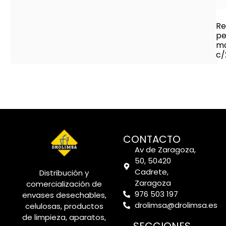
Re
pe
ma
c/
CONTACTO
Av de Zaragoza,
50, 50420
Cadrete,
Distribución y
Zaragoza
comercialización de
976 503 197
envases desechables,
drolimsa@drolimsa.es
celulosas, productos
de limpieza, aparatos,