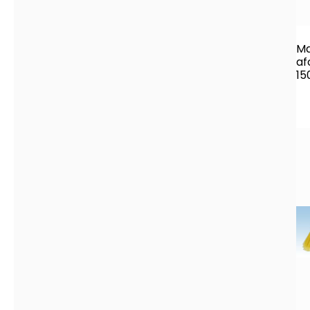
Ma
af
15