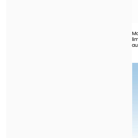
Ma
li
au