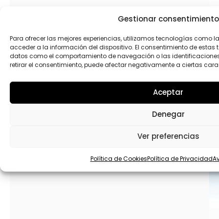
Gestionar consentimiento
Re
mo
Para ofrecer las mejores experiencias, utilizamos tecnologías como 
tr
acceder a la información del dispositivo. El consentimiento de estas
re
datos como el comportamiento de navegación o las identificaciones ú
retirar el consentimiento, puede afectar negativamente a ciertas cara
Aceptar
Denegar
Ver preferencias
Política de Cookies
Política de Privacidad
Av