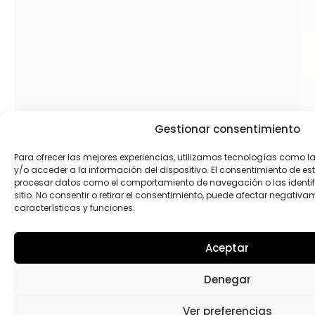
Gestionar consentimiento
Para ofrecer las mejores experiencias, utilizamos tecnologías como 
y/o acceder a la información del dispositivo. El consentimiento de es
Pa
procesar datos como el comportamiento de navegación o las identif
hi
sitio. No consentir o retirar el consentimiento, puede afectar negativa
características y funciones.
ec
m 
Aceptar
Denegar
Ver preferencias