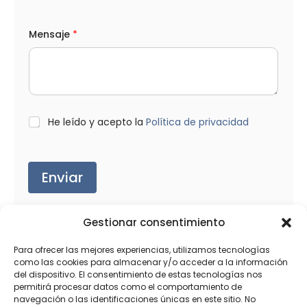
*
Mensaje
*
*
*
L
He leído y acepto la
Política de privacidad
O
P
D
*
Enviar
Gestionar consentimiento
Para ofrecer las mejores experiencias, utilizamos tecnologías
Productos relacionados
como las cookies para almacenar y/o acceder a la información
del dispositivo. El consentimiento de estas tecnologías nos
permitirá procesar datos como el comportamiento de
navegación o las identificaciones únicas en este sitio. No