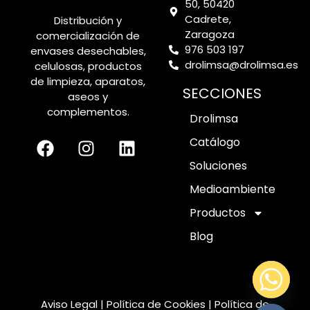
50, 50420
Cadrete,
Distribución y
Zaragoza
comercialización de
976 503 197
envases desechables,
drolimsa@drolimsa.es
celulosas, productos
de limpieza, aparatos,
SECCIONES
aseos y
complementos.
Drolimsa
Catálogo
Soluciones
Medioambiente
Productos
Blog
Aviso Legal
|
Política de Cookies
|
Política de