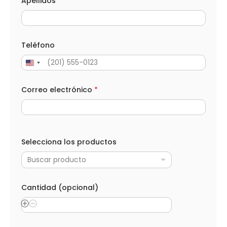
d
Apellidos
*
a
d
*
Teléfono
Correo electrónico
*
Selecciona los productos
Buscar producto
Cantidad (opcional)