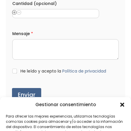
n
Cantidad (opcional)
i
c
o
p
r
o
Mensaje
*
d
u
c
t
o
s
S
L
He leído y acepto la
Política de privacidad
e
O
l
P
e
D
c
*
c
Enviar
i
o
Gestionar consentimiento
n
a
Para ofrecer las mejores experiencias, utilizamos tecnologías
como las cookies para almacenar y/o acceder a la información
del dispositivo. El consentimiento de estas tecnologías nos