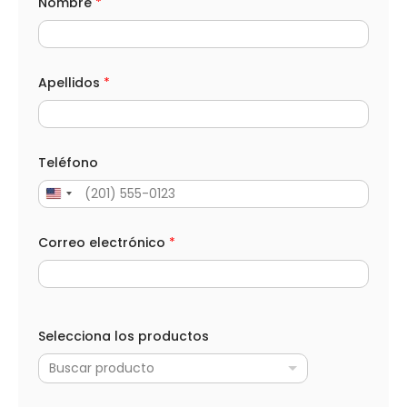
Nombre
*
Apellidos
*
Teléfono
Correo electrónico
*
e
l
Selecciona los productos
e
c
Buscar producto
t
r
ó