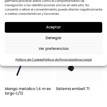
Productos relacionados
permitirá procesar datos como el comportamiento de
navegación o las identificaciones únicas en este sitio. No
consentir o retirar el consentimiento, puede afectar negativamente
a ciertas características y funciones.
Aceptar
Denegar
Ver preferencias
Política de Cookies
Política de Privacidad
Aviso Legal
Mango metalico 1,4 m ex
Sistema embell 7l
largo c/12