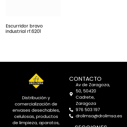
Escurridor bravo
industrial rf.6201
CONTACTO
Av de Zaragoza,
50, 50420
Cadrete,
Distribución y
Zaragoza
comercialización de
976 503 197
envases desechables,
drolimsa@drolimsa.es
celulosas, productos
de limpieza, aparatos,