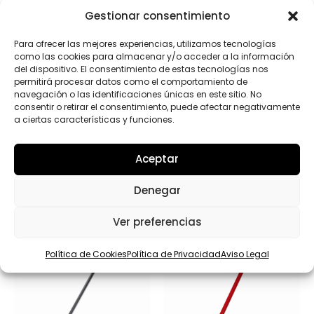
u
L
He leído y acepto la
Política de privacidad
Gestionar consentimiento
c
O
t
P
Para ofrecer las mejores experiencias, utilizamos tecnologías
o
D
s
como las cookies para almacenar y/o acceder a la información
*
Enviar
C
del dispositivo. El consentimiento de estas tecnologías nos
a
permitirá procesar datos como el comportamiento de
n
navegación o las identificaciones únicas en este sitio. No
t
consentir o retirar el consentimiento, puede afectar negativamente
i
a ciertas características y funciones.
d
a
d
Productos relacionados
Aceptar
Denegar
Ver preferencias
Política de Cookies
Política de Privacidad
Aviso Legal