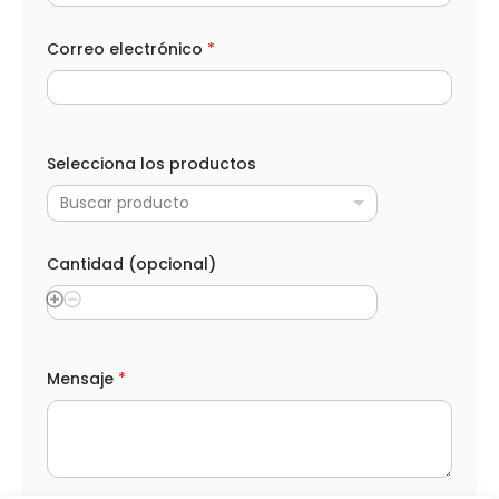
Correo electrónico
*
Selecciona los productos
Buscar producto
Cantidad (opcional)
l
Mensaje
*
o
s
*
p
r
o
d