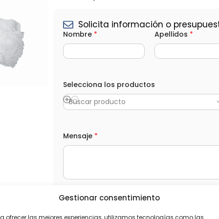
Solicita información o presupues
N
Nombre
*
Apellidos
*
o
m
b
r
e
e
Selecciona los productos
l
e
c
Buscar producto
t
r
ó
n
Mensaje
*
i
c
o
l
o
s
Gestionar consentimiento
L
He leído y acepto la
Política de privacida
O
P
a ofrecer las mejores experiencias, utilizamos tecnologías como las