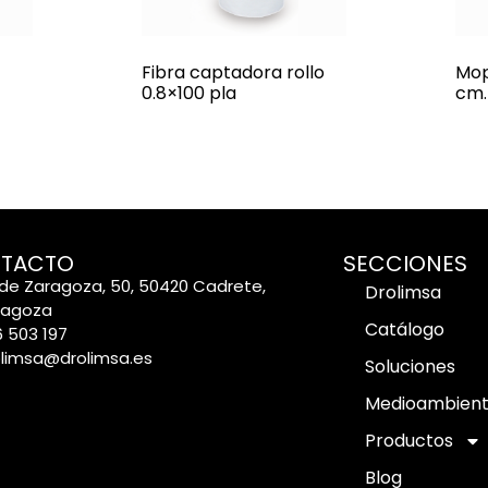
Fibra captadora rollo
Mop
0.8×100 pla
cm.
TACTO
SECCIONES
de Zaragoza, 50, 50420 Cadrete,
Drolimsa
ragoza
Catálogo
 503 197
olimsa@drolimsa.es
Soluciones
Medioambien
Productos
Blog