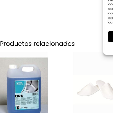
coo
co
com
con
car
Productos relacionados