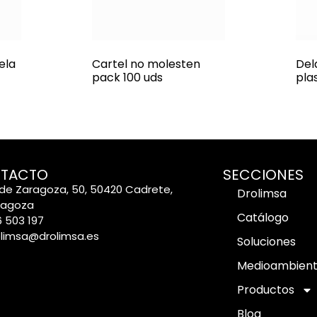
ela
Cartel no molesten
Del
pack 100 uds
pla
TACTO
SECCIONES
de Zaragoza, 50, 50420 Cadrete,
Drolimsa
ragoza
Catálogo
 503 197
olimsa@drolimsa.es
Soluciones
Medioambien
Productos
Blog