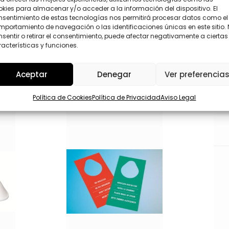
o
P
kies para almacenar y/o acceder a la información del dispositivo. El
r
D
nsentimiento de estas tecnologías nos permitirá procesar datos como el
r
*
portamiento de navegación o las identificaciones únicas en este sitio.
Enviar
e
sentir o retirar el consentimiento, puede afectar negativamente a ciertas
o
acterísticas y funciones.
(
o
p
Aceptar
Denegar
Ver preferencia
c
i
o
Política de Cookies
Política de Privacidad
Aviso Legal
n
a
l
)
(
o
p
c
i
o
n
a
l
)