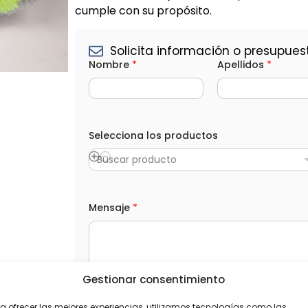
cumple con su propósito.
Solicita información o presupues
Nombre
*
Apellidos
*
Selecciona los productos
Buscar producto
*
Mensaje
*
T
e
l
é
f
o
Gestionar consentimiento
n
o
L
He leído y acepto la
Política de privacida
C
O
a ofrecer las mejores experiencias, utilizamos tecnologías como las