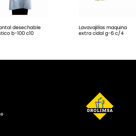
antal desechable
Lavavajillas maquina
stico b-100 c10
extra cidal g-6 c/4
te