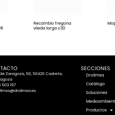
Recambio fregona
Mop
v8
vileda larga c30
TACTO
SECCIONES
de Zaragoza, 50, 50420 Cadrete,
Drolimsa
ragoza
Catálogo
 503 197
olimsa@drolimsa.es
Soluciones
Medioambien
Productos