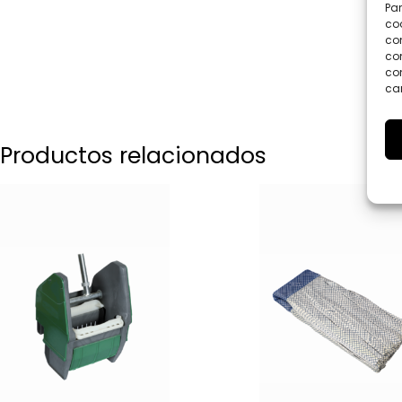
Par
coo
co
com
con
car
Productos relacionados