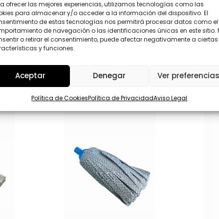
p
a ofrecer las mejores experiencias, utilizamos tecnologías como las
P
e
kies para almacenar y/o acceder a la información del dispositivo. El
D
l
nsentimiento de estas tecnologías nos permitirá procesar datos como el
*
l
Enviar
portamiento de navegación o las identificaciones únicas en este sitio.
i
sentir o retirar el consentimiento, puede afectar negativamente a ciertas
d
acterísticas y funciones.
o
s
Aceptar
Denegar
Ver preferencia
Política de Cookies
Política de Privacidad
Aviso Legal