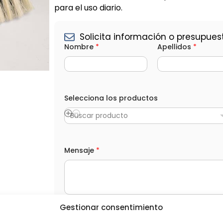
para el uso diario.
Solicita información o presupues
p
Nombre
*
Apellidos
*
r
o
d
u
c
t
Selecciona los productos
o
s
e
Buscar producto
l
e
c
t
Mensaje
*
r
ó
n
i
c
o
Gestionar consentimiento
*
L
He leído y acepto la
Política de privacida
A
O