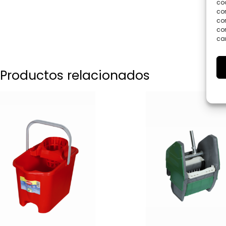
coo
co
com
con
car
Productos relacionados