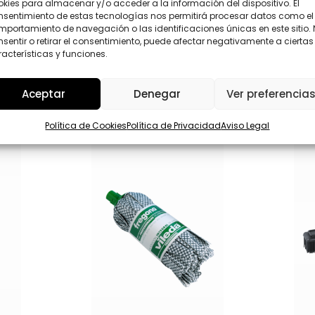
kies para almacenar y/o acceder a la información del dispositivo. El
D
nsentimiento de estas tecnologías nos permitirá procesar datos como el
*
Enviar
portamiento de navegación o las identificaciones únicas en este sitio.
sentir o retirar el consentimiento, puede afectar negativamente a ciertas
acterísticas y funciones.
Aceptar
Denegar
Ver preferencia
Política de Cookies
Política de Privacidad
Aviso Legal