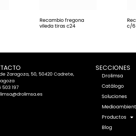
Recambio fregona
Rec
vileda tiras c24
c/6
TACTO
SECCIONES
de Zaragoza, 50, 50420 Cadrete,
Drolimsa
ragoza
Catálogo
 503 197
olimsa@drolimsa.es
Soluciones
Medioambien
Productos
Blog