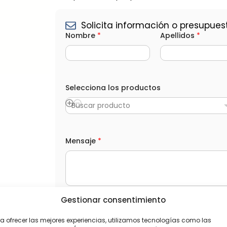
Solicita información o presupues
e
Nombre
*
Apellidos
*
l
e
c
t
r
ó
Selecciona los productos
n
i
c
Buscar producto
o
*
(
o
Mensaje
*
p
c
i
o
n
a
Gestionar consentimiento
l
L
He leído y acepto la
Política de privacida
)
O
a ofrecer las mejores experiencias, utilizamos tecnologías como las
P