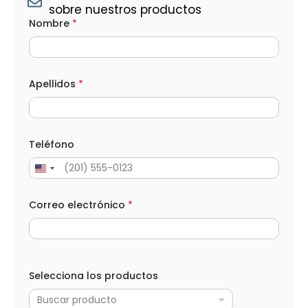
sobre nuestros productos
*
Nombre
*
(
o
p
c
i
o
Apellidos
*
n
a
l
)
M
Teléfono
e
n
s
a
j
Correo electrónico
*
e
Selecciona los productos
Buscar producto