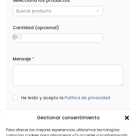
Selecciona los productos
e
c
Buscar producto
t
r
ó
n
Cantidad (opcional)
i
c
o
*
A
p
Mensaje
*
e
l
l
i
d
o
s
L
He leído y acepto la
Política de privacidad
S
O
e
P
l
D
e
Gestionar consentimiento
*
c
Enviar
c
Para ofrecer las mejores experiencias, utilizamos tecnologías
i
como las cookies para almacenar y/o acceder a la información
o