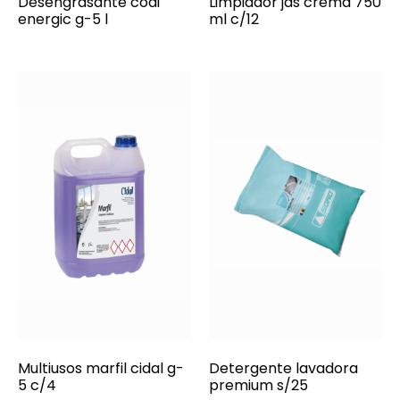
Desengrasante codi
Limpiador jas crema 750
energic g-5 l
ml c/12
Multiusos marfil cidal g-
Detergente lavadora
5 c/4
premium s/25