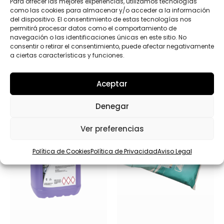
Enviar
Para ofrecer las mejores experiencias, utilizamos tecnologías
d
como las cookies para almacenar y/o acceder a la información
u
del dispositivo. El consentimiento de estas tecnologías nos
c
permitirá procesar datos como el comportamiento de
t
navegación o las identificaciones únicas en este sitio. No
o
consentir o retirar el consentimiento, puede afectar negativamente
s
a ciertas características y funciones.
Productos relacionados
Aceptar
Denegar
Ver preferencias
Política de Cookies
Política de Privacidad
Aviso Legal