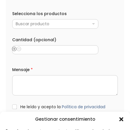
Selecciona los productos
Buscar producto
Cantidad (opcional)
*
Mensaje
*
A
p
e
l
l
i
d
o
L
He leído y acepto la
Política de privacidad
s
O
*
P
Gestionar consentimiento
p
D
r
*
o