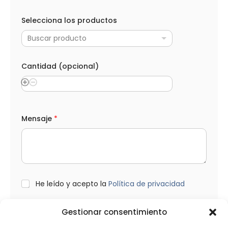
Selecciona los productos
Buscar producto
Cantidad (opcional)
A
Mensaje
*
p
e
l
l
i
d
o
s
L
He leído y acepto la
Política de privacidad
*
O
*
P
D
Gestionar consentimiento
*
Enviar