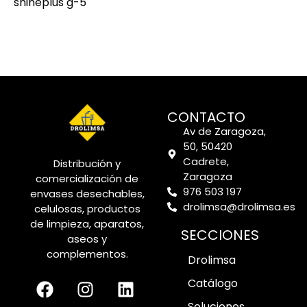
shineplus g-5
CONTACTO
Av de Zaragoza,
50, 50420
Cadrete,
Distribución y
Zaragoza
comercialización de
976 503 197
envases desechables,
drolimsa@drolimsa.es
celulosas, productos
de limpieza, aparatos,
SECCIONES
aseos y
complementos.
Drolimsa
Catálogo
Soluciones