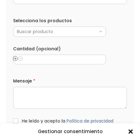
M
e
Selecciona los productos
n
s
Buscar producto
a
j
e
e
Cantidad (opcional)
l
e
c
t
r
ó
Mensaje
*
n
i
c
o
D
i
s
L
He leído y acepto la
Política de privacidad
e
O
ñ
P
Gestionar consentimiento
o
D