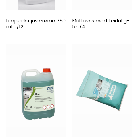
Limpiador jas crema 750
Multiusos marfil cidal g-
ml c/12
5 c/4