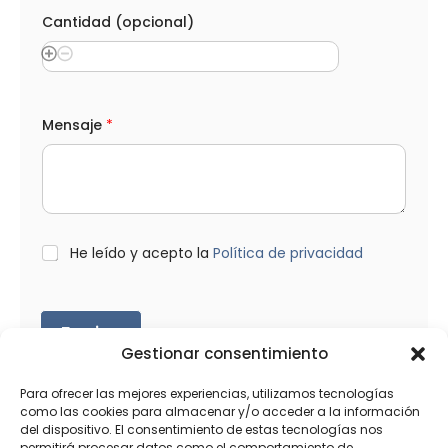
Cantidad (opcional)
*
Mensaje
*
A
p
e
l
l
i
d
o
L
He leído y acepto la
Política de privacidad
s
O
*
P
N
D
o
*
Enviar
m
b
Gestionar consentimiento
r
e
Para ofrecer las mejores experiencias, utilizamos tecnologías
como las cookies para almacenar y/o acceder a la información
del dispositivo. El consentimiento de estas tecnologías nos
permitirá procesar datos como el comportamiento de