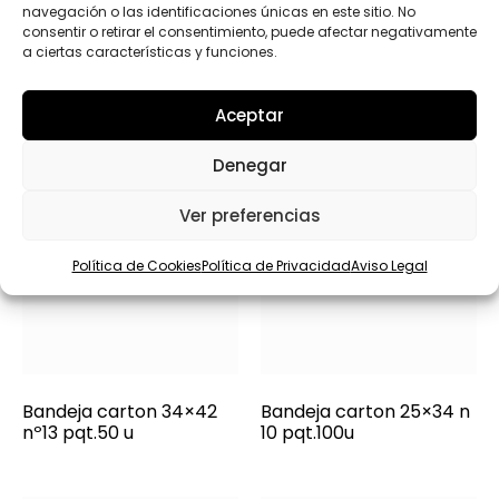
Productos relacionados
navegación o las identificaciones únicas en este sitio. No
consentir o retirar el consentimiento, puede afectar negativamente
a ciertas características y funciones.
Aceptar
Denegar
Ver preferencias
Política de Cookies
Política de Privacidad
Aviso Legal
Bandeja carton 34×42
Bandeja carton 25×34 n
nº13 pqt.50 u
10 pqt.100u