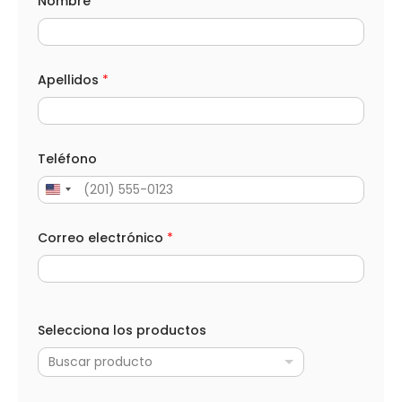
Nombre
*
o
s
p
r
o
d
Apellidos
*
u
c
t
o
s
Teléfono
C
a
n
t
i
Correo electrónico
*
d
a
d
*
Selecciona los productos
Buscar producto