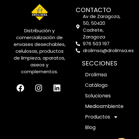
CONTACTO
Av de Zaragoza,
50, 50420
Cadrete,
Distribución y
Zaragoza
comercialización de
976 503 197
envases desechables,
drolimsa@drolimsa.es
celulosas, productos
de limpieza, aparatos,
SECCIONES
aseos y
complementos.
Drolimsa
Catálogo
Soluciones
Medioambiente
Productos
Blog