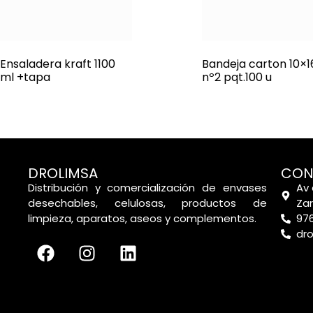
Ensaladera kraft 1100
Bandeja carton 10×1
ml +tapa
nº2 pqt.100 u
DROLIMSA
CON
Distribución y comercialización de envases
Av 
desechables, celulosas, productos de
Za
limpieza, aparatos, aseos y complementos.
976
dr