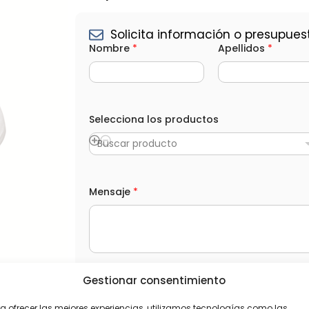
Solicita información o presupues
Nombre
*
Apellidos
*
Selecciona los productos
Buscar producto
*
Mensaje
*
*
A
p
e
l
l
i
d
L
Gestionar consentimiento
He leído y acepto la
Política de privacida
o
O
s
P
a ofrecer las mejores experiencias, utilizamos tecnologías como las