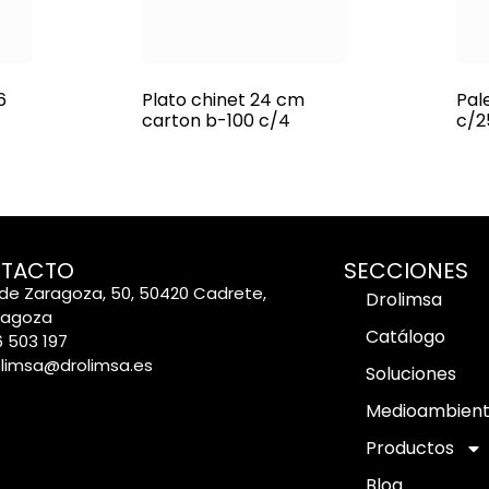
6
Plato chinet 24 cm
Pal
carton b-100 c/4
c/2
TACTO
SECCIONES
de Zaragoza, 50, 50420 Cadrete,
Drolimsa
ragoza
Catálogo
 503 197
olimsa@drolimsa.es
Soluciones
Medioambien
Productos
Blog