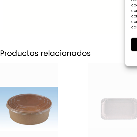
coo
co
com
con
car
Productos relacionados