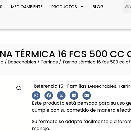
S
MEDIOAMBIENTE
PRODUCTOS
BLOG
INA TÉRMICA 16 FCS 500 CC 
io
/
Desechables
/
Tarrinas
/ Tarrina térmica 16 fcs 500 cc c
Referencia
15
Familias
Desechables
,
Tarri
Este producto está pensado para su uso ge
cumple con su cometido de manera efectiv
Su formato se adapta fácilmente a diferente
manejo.