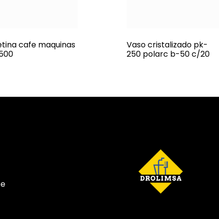
etina cafe maquinas
Vaso cristalizado pk-
500
250 polarc b-50 c/20
te