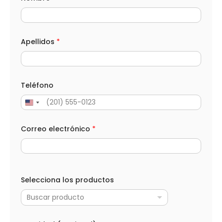
e
l
é
f
o
Apellidos
*
n
o
C
o
r
Teléfono
r
e
o
Correo electrónico
*
Selecciona los productos
Buscar producto