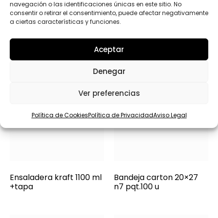
navegación o las identificaciones únicas en este sitio. No
consentir o retirar el consentimiento, puede afectar negativamente
a ciertas características y funciones.
Aceptar
Denegar
Ver preferencias
Política de Cookies
Política de Privacidad
Aviso Legal
Ensaladera kraft 1100 ml
Bandeja carton 20×27
+tapa
n7 pqt.100 u