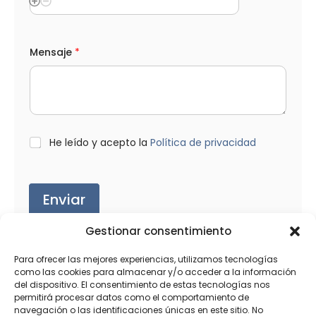
l
Mensaje
*
o
s
T
e
l
é
f
o
L
He leído y acepto la
Política de privacidad
n
O
o
P
e
D
l
*
Enviar
e
c
t
Gestionar consentimiento
r
ó
n
Para ofrecer las mejores experiencias, utilizamos tecnologías
i
como las cookies para almacenar y/o acceder a la información
c
del dispositivo. El consentimiento de estas tecnologías nos
Productos relacionados
o
permitirá procesar datos como el comportamiento de
navegación o las identificaciones únicas en este sitio. No