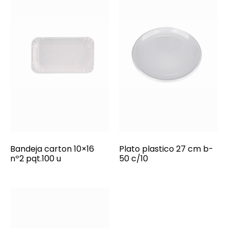
Bandeja carton 10×16
Plato plastico 27 cm b-
nº2 pqt.100 u
50 c/10