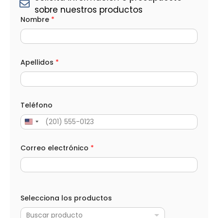
sobre nuestros productos
A
Nombre
*
p
e
l
l
i
d
Apellidos
*
o
s
*
M
e
Teléfono
n
s
a
j
e
Correo electrónico
*
Selecciona los productos
Buscar producto