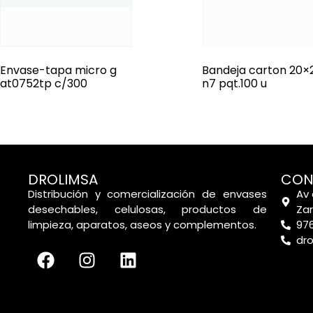
Envase-tapa micro g
Bandeja carton 20×
at0752tp c/300
n7 pqt.100 u
DROLIMSA
CON
Distribución y comercialización de envases
Av 
desechables, celulosas, productos de
Za
limpieza, aparatos, aseos y complementos.
976
dr