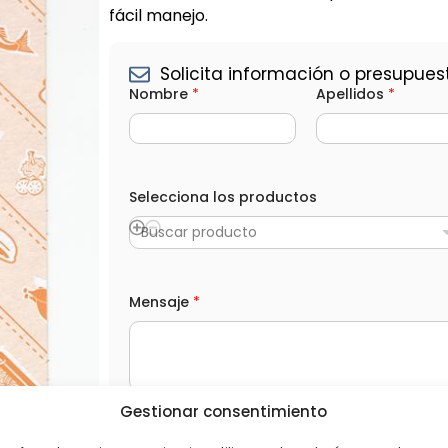
fácil manejo.
Solicita información o presupues
Nombre
*
Apellidos
*
*
*
Selecciona los productos
M
e
Buscar producto
n
s
a
j
Mensaje
*
e
Gestionar consentimiento
L
He leído y acepto la
Política de privacida
O