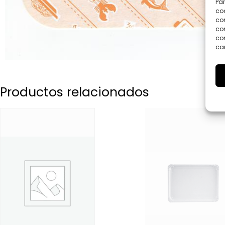
Par
coo
co
com
con
car
Productos relacionados