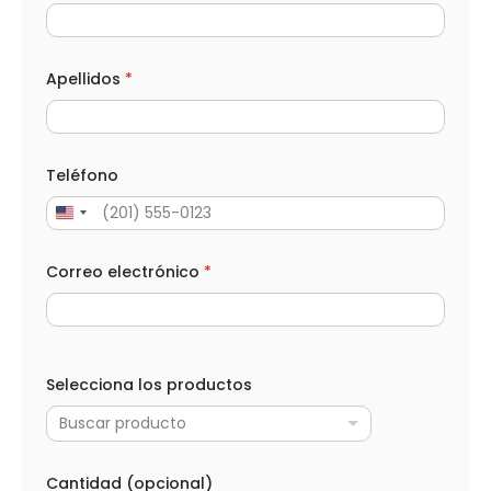
e
n
s
a
j
Apellidos
*
e
M
e
n
s
Teléfono
a
j
e
Correo electrónico
*
Selecciona los productos
Buscar producto
Cantidad (opcional)