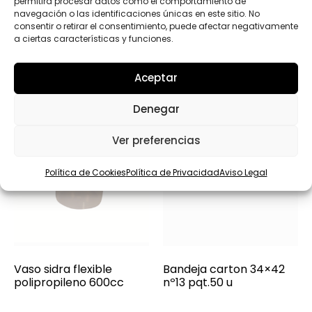
permitirá procesar datos como el comportamiento de
Productos relacionados
navegación o las identificaciones únicas en este sitio. No
consentir o retirar el consentimiento, puede afectar negativamente
a ciertas características y funciones.
Aceptar
Denegar
Ver preferencias
Política de Cookies
Política de Privacidad
Aviso Legal
Vaso sidra flexible
Bandeja carton 34×42
polipropileno 600cc
nº13 pqt.50 u