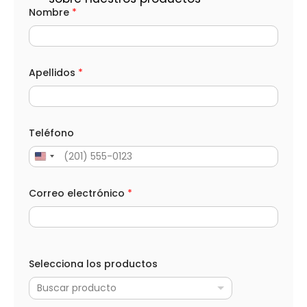
Nombre
*
Apellidos
*
Teléfono
Correo electrónico
*
N
o
Selecciona los productos
m
b
Buscar producto
r
e