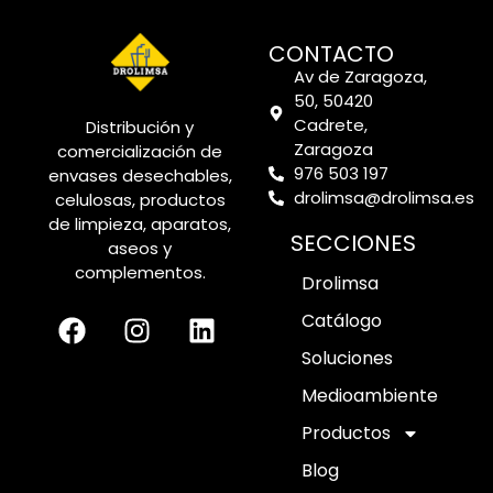
CONTACTO
Av de Zaragoza,
50, 50420
Cadrete,
Distribución y
Zaragoza
comercialización de
976 503 197
envases desechables,
drolimsa@drolimsa.es
celulosas, productos
de limpieza, aparatos,
SECCIONES
aseos y
complementos.
Drolimsa
Catálogo
Soluciones
Medioambiente
Productos
Blog