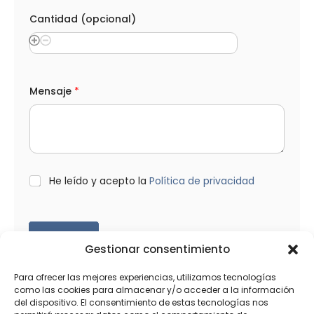
*
L
Cantidad (opcional)
O
P
D
*
Mensaje
*
L
He leído y acepto la
Política de privacidad
O
P
D
*
Enviar
Gestionar consentimiento
Para ofrecer las mejores experiencias, utilizamos tecnologías
como las cookies para almacenar y/o acceder a la información
del dispositivo. El consentimiento de estas tecnologías nos