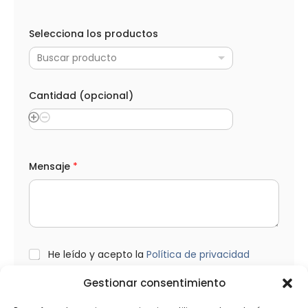
*
*
Selecciona los productos
(
o
Buscar producto
p
c
i
o
Cantidad (opcional)
n
a
l
)
Mensaje
*
L
He leído y acepto la
Política de privacidad
O
P
Gestionar consentimiento
D
*