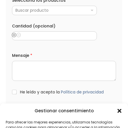
Selecciona los productos
o
d
Buscar producto
u
c
t
o
Cantidad (opcional)
s
C
a
n
t
i
Mensaje
*
d
a
d
(
o
p
c
L
He leído y acepto la
Política de privacidad
i
O
o
P
n
D
a
Gestionar consentimiento
*
l
Enviar
)
Para ofrecer las mejores experiencias, utilizamos tecnologías
e
como las cookies para almacenar y/o acceder a la información
l