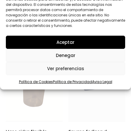
e
del dispositivo. El consentimiento de estas tecnologías nos
c
permitirá procesar datos como el comportamiento de
t
navegación o las identificaciones únicas en este sitio. No
r
consentir o retirar el consentimiento, puede afectar negativamente
Productos relacionados
ó
a ciertas características y funciones.
n
i
c
Aceptar
o
Denegar
Ver preferencias
Política de Cookies
Política de Privacidad
Aviso Legal