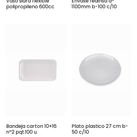
Vaso sidra flexible
Envase fedinsa d-
polipropileno 600cc
1100mm b-100 c/10
Bandeja carton 10×16
Plato plastico 27 cm b-
nº2 pqt.100 u
50 c/10