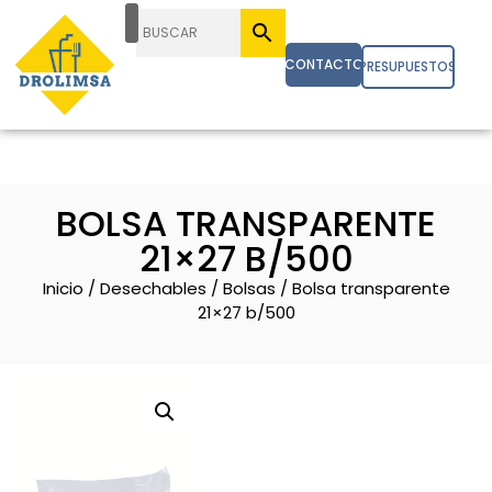
CONTACTO
PRESUPUESTOS
BOLSA TRANSPARENTE
21×27 B/500
Inicio
/
Desechables
/
Bolsas
/ Bolsa transparente
21×27 b/500