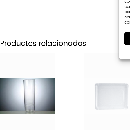
coo
co
com
con
car
Productos relacionados