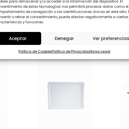
kies para almacenar y/o acceder a la información del dispositivo. El
D
nsentimiento de estas tecnologías nos permitirá procesar datos como el
*
Enviar
portamiento de navegación o las identificaciones únicas en este sitio.
sentir o retirar el consentimiento, puede afectar negativamente a ciertas
acterísticas y funciones.
Aceptar
Denegar
Ver preferencia
Política de Cookies
Política de Privacidad
Aviso Legal