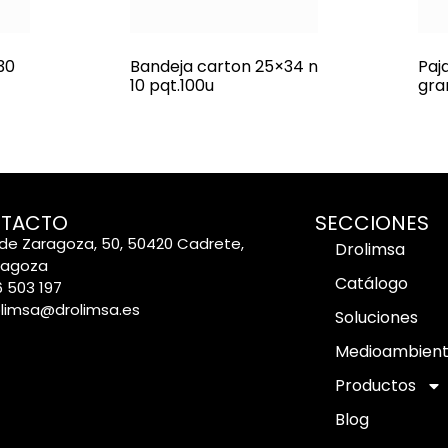
30
Bandeja carton 25×34 n
Paj
10 pqt.100u
gra
TACTO
SECCIONES
de Zaragoza, 50, 50420 Cadrete,
Drolimsa
ragoza
Catálogo
 503 197
olimsa@drolimsa.es
Soluciones
Medioambien
Productos
Blog