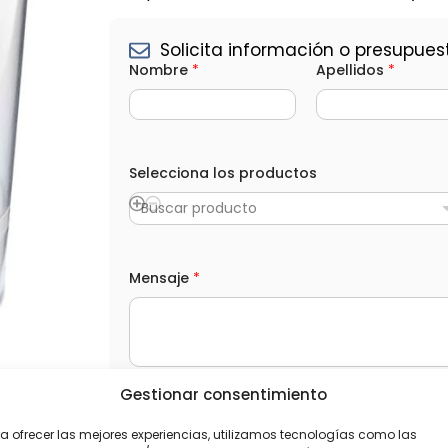
Solicita información o presupues
Nombre
*
Apellidos
*
Selecciona los productos
Buscar producto
*
Mensaje
*
T
e
l
é
f
o
n
Gestionar consentimiento
o
L
He leído y acepto la
Política de privacida
*
O
a ofrecer las mejores experiencias, utilizamos tecnologías como las
P