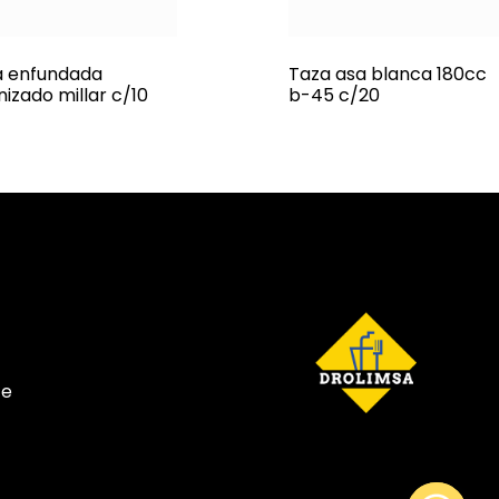
a enfundada
Taza asa blanca 180cc
nizado millar c/10
b-45 c/20
te