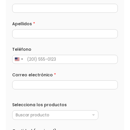
o
d
u
c
t
Apellidos
*
o
s
P
r
o
Teléfono
d
u
c
t
o
Correo electrónico
*
s
*
Selecciona los productos
Buscar producto