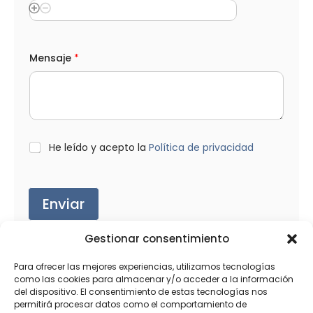
e
Mensaje
*
l
e
c
t
r
ó
n
i
L
He leído y acepto la
Política de privacidad
c
O
o
P
l
D
o
*
Enviar
s
*
Gestionar consentimiento
Para ofrecer las mejores experiencias, utilizamos tecnologías
como las cookies para almacenar y/o acceder a la información
Productos relacionados
del dispositivo. El consentimiento de estas tecnologías nos
permitirá procesar datos como el comportamiento de