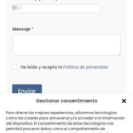
l
é
f
o
n
o
Mensaje
*
S
e
l
e
c
c
i
L
He leído y acepto la
Política de privacidad
o
O
n
P
a
D
*
Enviar
Gestionar consentimiento
Para ofrecer las mejores experiencias, utilizamos tecnologías
como las cookies para almacenar y/o acceder a la información
del dispositivo. El consentimiento de estas tecnologías nos
Productos relacionados
permitirá procesar datos como el comportamiento de