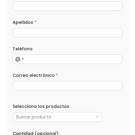
Apellidos
*
Teléfono
Correo electrónico
*
N
o
Selecciona los productos
m
b
Buscar producto
r
e
T
e
Cantidad (opcional)