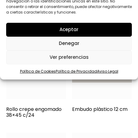
navegación o las identificaciones únicas en este sitio. No
consentir o retirar el consentimiento, puede afectar negativamente
a ciertas características y funciones.
Aceptar
Denegar
Ver preferencias
Política de Cookies
Política de Privacidad
Aviso Legal
Rollo crepe engomado
Embudo plástico 12 cm
38×45 c/24