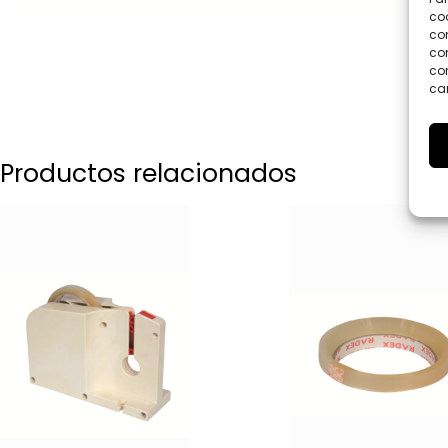
coo
co
com
con
car
Productos relacionados