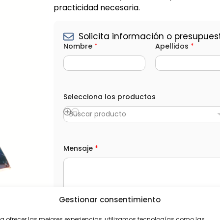
practicidad necesaria.
Solicita información o presupues
Nombre
*
Apellidos
*
Selecciona los productos
Buscar producto
*
Mensaje
*
T
e
l
é
f
o
Gestionar consentimiento
n
o
L
He leído y acepto la
Política de privacida
C
O
a ofrecer las mejores experiencias, utilizamos tecnologías como las