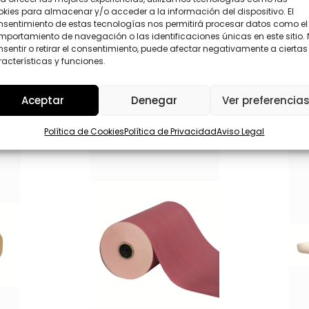
o
P
kies para almacenar y/o acceder a la información del dispositivo. El
r
D
nsentimiento de estas tecnologías nos permitirá procesar datos como el
r
*
portamiento de navegación o las identificaciones únicas en este sitio.
Enviar
e
sentir o retirar el consentimiento, puede afectar negativamente a ciertas
o
acterísticas y funciones.
A
p
e
Aceptar
Denegar
Ver preferencia
l
l
i
Política de Cookies
Política de Privacidad
Aviso Legal
d
o
s
S
e
l
e
c
c
i
o
n
a