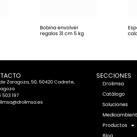
Bobina envolver
Esp
regalos 31 cm 5 kg
cal
TACTO
SECCIONES
de Zaragoza, 50, 50420 Cadrete,
Drolimsa
ragoza
Catálogo
 503 197
olimsa@drolimsa.es
Soluciones
Medioambien
Productos
Blog