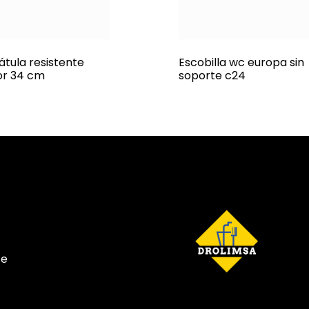
átula resistente
Escobilla wc europa sin
or 34 cm
soporte c24
te