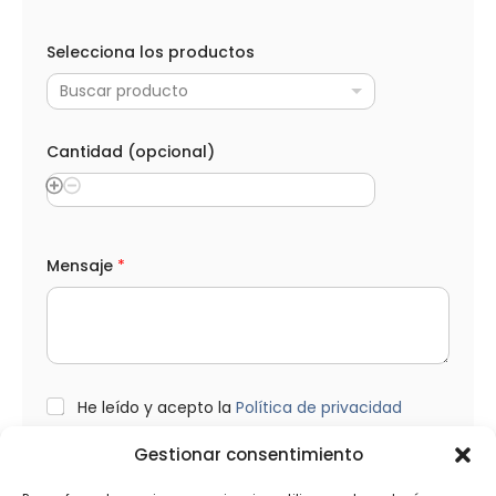
*
N
Selecciona los productos
o
m
Buscar producto
b
r
e
C
Cantidad (opcional)
o
r
r
e
o
Mensaje
*
L
He leído y acepto la
Política de privacidad
O
P
Gestionar consentimiento
D
*