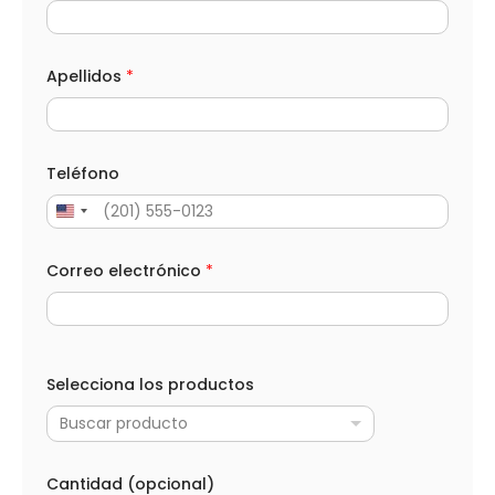
Apellidos
*
Teléfono
Correo electrónico
*
l
o
Selecciona los productos
s
l
Buscar producto
o
s
*
Cantidad (opcional)