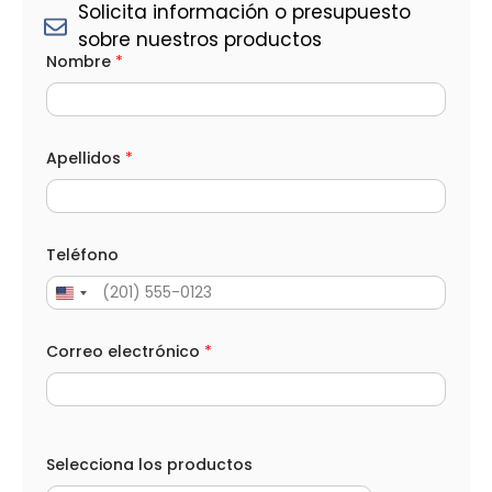
Solicita información o presupuesto
sobre nuestros productos
A
Nombre
*
p
e
l
l
i
d
Apellidos
*
o
s
C
a
n
Teléfono
t
i
d
a
d
Correo electrónico
*
*
Selecciona los productos