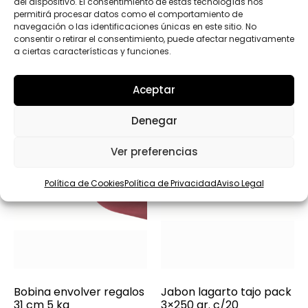
del dispositivo. El consentimiento de estas tecnologías nos
permitirá procesar datos como el comportamiento de
navegación o las identificaciones únicas en este sitio. No
Productos relacionados
consentir o retirar el consentimiento, puede afectar negativamente
a ciertas características y funciones.
Aceptar
Denegar
Ver preferencias
Política de Cookies
Política de Privacidad
Aviso Legal
Bobina envolver regalos
Jabon lagarto tajo pack
31 cm 5 kg
3×250 gr. c/20